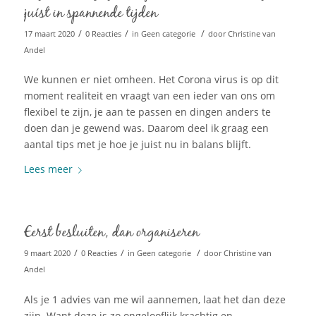
juíst in spannende tijden
/
/
/
17 maart 2020
0 Reacties
in
Geen categorie
door
Christine van
Andel
We kunnen er niet omheen. Het Corona virus is op dit
moment realiteit en vraagt van een ieder van ons om
flexibel te zijn, je aan te passen en dingen anders te
doen dan je gewend was. Daarom deel ik graag een
aantal tips met je hoe je juist nu in balans blijft.
Lees meer
Eerst besluiten, dan organiseren
/
/
/
9 maart 2020
0 Reacties
in
Geen categorie
door
Christine van
Andel
Als je 1 advies van me wil aannemen, laat het dan deze
zijn. Want deze is zo ongelooflijk krachtig en