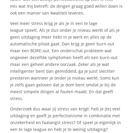
mis
wat mij betreft: de dingen graag goed willen doen is
ook een manier van kwaliteit leveren.
Veel meer stress krijg je als je in een
te lage
league
speelt. Als je dus onder je niveau werkt of als je
geen uitdaging meer hebt in je werk en alles op de
automatische piloot gaat. Dan krijg je geen burn-out
maar een BORE-out. Een onderschat probleem wat
ongeveer dezelfde symptomen heeft als een burn-out
maar een geheel andere oorzaak. Zeker als je wat
intelligenter bent dan gemiddeld, ga je juist slechter
presteren wanneer je onder je niveau werkt. Soms kun
je zelfs gaan geloven dat je dom bent omdat je bij de
meest simpele dingen al fouten maakt. En dat geeft
stress.
Onderzoek dus waar
jíj
stress van krijgt: heb je
(te)
veel
uitdaging en geeft je perfectionisme
in combinatie
met
onzekerheid
en
faalangst
stress? Of speel je eigenlijk in
een te lage league en heb je te weinig uitdaging?