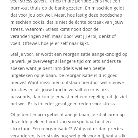
veel stress gaven. Ik heb in die periode zelfs met een
burn-out thuis op de bank gezeten. En misschien geldt
dat voor jou ook wel. Maar, hoe lastig deze boodschap
misschien ook is, dat is niet de échte oorzaak van jouw
stress. Waarom? Stress komt nooit door de
veranderingen zelf, maar door wat jij erbij denkt of
voelt. Oftewel, hoe je er zélf naar kijkt.
Stel je voor, er wordt een reorganisatie aangekondigd
op
je werk. Je overweegt
al langere tijd om iets anders te
zoeken want je
bent
inmiddels wel een beetje
uitgekeken op je baan. De reorganisatie is dus goed
nieuws! Want misschien ontstaan hierdoor wel nieuwe
functies en als jouw functie vervalt
en er is niks
passends,
dan kun je er vast met een regeling uit. Je
ziet
het wel.
Er is in ieder geval geen reden voor stress.
Of je bent enorm gehecht aan je baan, je zit al jaren op
dezelfde plek en houdt van voorspelbaarheid en
structuur. Een reorganisatie?? Wat gaat er dan precies
veranderen, is er straks nog wel plek voor mij, wat als ik