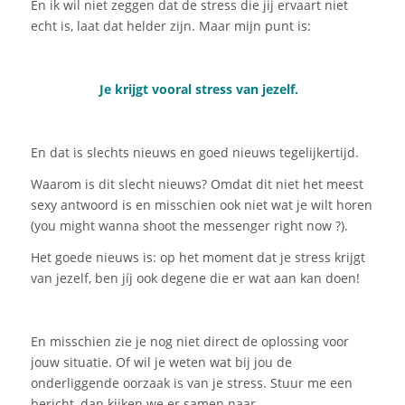
En ik wil niet zeggen dat de stress die jij ervaart niet
echt is, laat dat helder zijn.
Maar
mijn
punt is:
Je
krijgt
vooral stress van jezelf.
En dat is slechts nieuws en goed nieuws tegelijkertijd.
Waarom is dit slecht nieuws? Omdat dit niet het meest
sexy antwoord is en misschien ook niet wat je wilt horen
(
you
might
wanna
shoot
the
messenger
right
now
?
).
Het goede nieuws is: op het moment dat je stress krijgt
van jezelf, ben jíj ook degene die er wat aan kan doen!
En misschien zie je nog niet direct de oplossing voor
jouw situatie. Of wil je weten wat bij jou de
onderliggende oorzaak is van je stress. Stuur me een
bericht,
dan kijken we er samen naar.