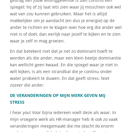
gedrag van jouw leidinggevende is dan continu een
spiegel: hij of zij laat iets zien waar jij misschien ook wel
wat van zou
kunnen gebruiken. Maar het is altijd
makkelijker om je aandacht (en dus je energie) op de
ander te richten en te klagen over hoe erg die ander wel
niet is
of doet, dan eerlijk naar jezelf te kijken en te zien
waar je zelf in mag groeien.
En dat betekent niet dat je net zo dominant hoeft te
worden als die ander, maar een klein beetje dominantie
kan wellicht geen kwaad. En die spiegel waar je niet in
wilt kijken, is als een strandbal die je continu onder
water probeert te duwen. En dat
geeft stress. Niet
zozeer die ander.
DE VERANDERINGEN OP
MIJN
WERK GEVEN MIJ
STRESS
I hear you! Voor bijna iedereen voelt deze als waar. In
mijn
vroegere werk als HR-manager heb ik ook zo vaak
veranderingen meegemaakt die me (dacht ik) enorm