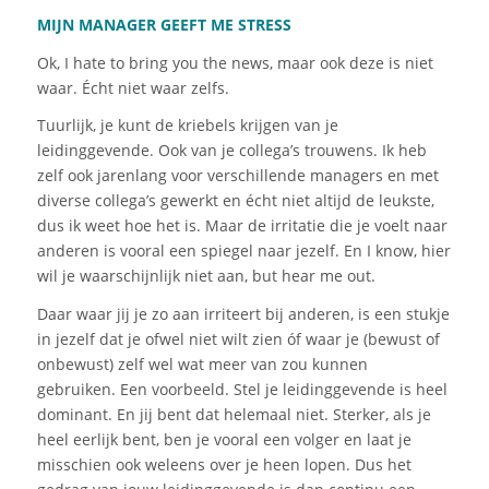
MIJN MANAGER GEEFT ME
STRESS
Ok, I hate to bring you the news, maar
ook deze
is niet
waar.
Écht niet waar zelfs.
Tuurlijk, je kunt de kriebels krijgen van je
leidinggevende. Ook van je collega’s trouwens. Ik heb
zelf ook jarenlang voor verschillende managers en met
diverse collega’s gewerkt en
écht
niet altijd de leukste,
dus ik weet hoe het is. Maar de irritatie die je voelt naar
anderen is vooral een spiegel naar jezelf. En I know, hier
wil je waarschijnlijk niet aan, but hear me out.
Daar waar jij je zo aan irriteert bij anderen, is een stukje
in jezelf dat je
ofwel
niet wilt zien óf waar je
(bewust of
onbewust) zelf wel wat meer van zou kunnen
gebruiken.
Een voorbeeld. Stel
je leidinggevende is heel
dominant. En jij bent dat helemaal niet. Sterker, als je
heel eerlijk bent, ben je vooral een volger en laat je
misschien ook weleens over je heen lopen. Dus het