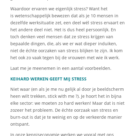
Waardoor ervaren we eigenlijk stress? Want het
is
wetenschappelijk
bewezen dat als je 10 mensen in
dezelfde werksituatie zet, een deel wél stress ervaart en
het andere deel niet. Het is dus heel
persoonlijk
. En
toch denken veel mensen dat ze stress krijgen van
bepaalde dingen, die, als we er wat dieper induiken,
niet de échte oorzaken van stress blijken te zijn. Ik kom
het ook zo vaak tegen bij de vrouwen met wie ik werk.
Laat me je meenemen in een aantal voorbeelden.
KEIHARD WERKEN
GEEFT
MIJ STRESS
Niet waar (en als je me nu gelijk al door je beeldscherm
heen wilt trekken, stick
with
me
?
). Je hoort het in bijna
elke sector: we moeten zo hard werken! Maar dat is niet
zozeer het probleem. De échte oorzaak van stress en
burn-out is dat je te weinig en op de verkeerde manier
ontspant.
In onze kenniseconomie werken we vooral met ons