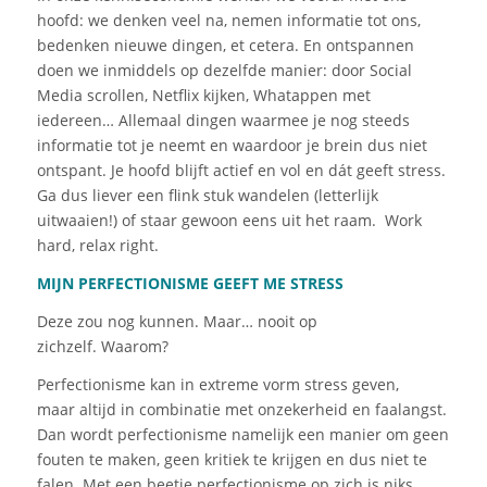
hoofd: we denken veel na, nemen informatie tot ons,
bedenken nieuwe dingen, et cetera. En ontspannen
doen we inmiddels op dezelfde manier: door Social
Media scrollen, Netflix kijken, Whatappen met
iedereen… Allemaal dingen waarmee je nog steeds
informatie tot je neemt en waardoor je brein dus niet
ontspant. Je hoofd blijft actief en vol en
dát
geeft stress.
Ga dus liever een flink stuk wandelen (letterlijk
uitwaaien!) of staar gewoon eens uit het raam.
Work
hard, relax right.
MIJN PERFECTIONISME GEEFT ME STRESS
Deze zou
nog
kunnen.
Maar…
nooit op
zichzelf.
Waarom?
Perfectionisme kan in extreme vorm stress geven,
maar
altijd
in combinatie
met onzekerheid
en faalangst.
Dan wordt perfectionisme
namelijk
een manier om geen
fouten te maken, geen kritiek te krijgen
en dus niet te
falen.
Met
een beetje perfectionisme op zich is niks