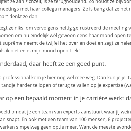
jfelt ze aan zichzelf, is ze terughoudend. Zo houdt ze bijvo
meetings met haar collega managers. Ze is bang dat ze het ni
aar” denkt ze dan.
egt ze niks, om vervolgens heftig gefrustreerd de meeting we
omen om nu eindelijk wél gewoon eens haar mond open te t
suprême neemt de twijfel het over en doet en zegt ze helem
ls ik niet eens mijn mond open trek!’
inderdaad, daar heeft ze een goed punt.
s professional kom je hier nog wel mee weg. Dan kun je je 
tandje harder te lopen of terug te vallen op je expertise (w
r op een bepaald moment in je carrière werkt da
beeld omdat je een team van experts aanstuurt waar jij weini
van snapt. En ook met een team van 100 mensen, 8 projecten 
werken simpelweg geen optie meer. Want de meeste avonden 