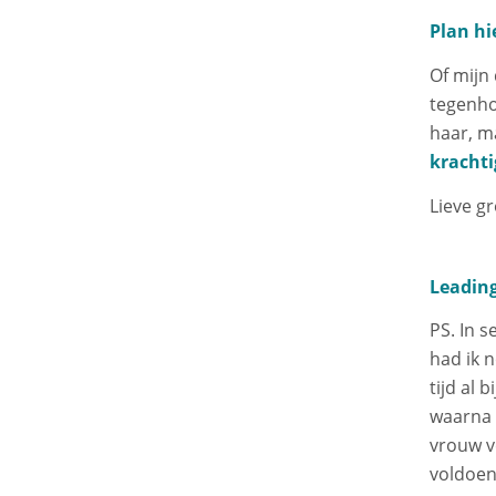
Plan hie
Of mijn 
tegenhou
haar, ma
krachti
Lieve gr
Leadin
PS. In 
had ik 
tijd al 
waarna 
vrouw v
voldoeni