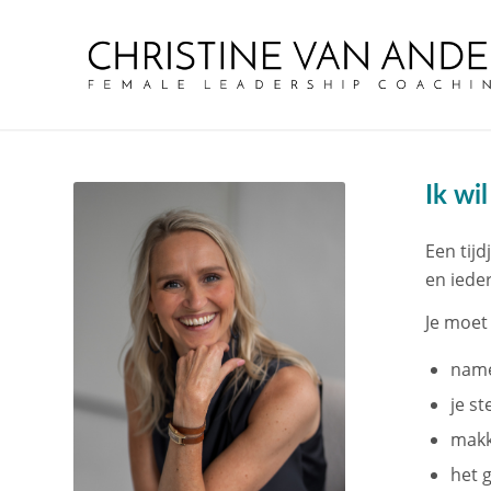
Ik wi
Een tij
en ieder
Je moet
name
je s
makk
het 