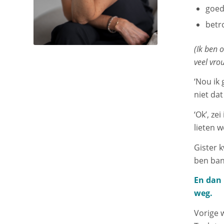
goed
betr
(Ik ben 
veel vro
‘Nou ik 
niet dat
‘Ok’, ze
lieten w
Gister 
ben bang
En dan 
weg.
Vorige 