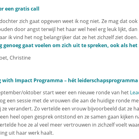
r een gratis call
dochter zich gaat opgeven weet ik nog niet. Ze mag dat ook h
den door angst terwijl het haar wel heel erg leuk lijkt, dan z
ar ik vind het nog belangrijker dat ze het zichzelf ziet doen.
g genoeg gaat voelen om zich uit te spreken, ook als het
oet, Christine
g with Impact Programma – hét leiderschapsprogramma 
september/oktober start weer een nieuwe ronde van het
Lea
nog een sessie met de vrouwen die aan de huidige ronde meed
bij ze verandert. Zo vertelde een vrouw bijvoorbeeld dat ze 
een heel open gesprek ontstond en ze samen gaan kijken na
ertelde hoe ze al veel meer vertrouwen in zichzelf voelt wa
ng uit haar werk haalt.