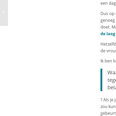
een dag 
Je stelt altijd wel
iemand teleur, laat het
Dus op 
vooral niet jezelf zijn.
genoeg 
doet. Ma
de laag
Hetzelfd
de vrouw
Ik ben b
Waa
teg
bel
? Als je
zou kunn
gebeurt 