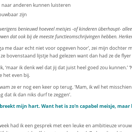
 naar anderen kunnen luisteren
ouwbaar zijn
overigens benieuwd hoeveel meisjes -of kinderen überhaupt- alleen
uwen dat ook bij de meeste functieomschrijvingen hebben. Herke
ga me daar echt niet voor opgeven hoor’, zei mijn dochter met
 ze bovenstaand lijstje had gelezen want dan had ze de flye
i ik, ‘maar ik denk wel dat jij dat juist heel goed zou kunnen.’
e het even bij.
kwam ze er nog een keer op terug. ‘Mam, ik wil het misschie
 dat ik dan niks durf te zeggen’.
breekt mijn hart. Want het is zo’n capabel meisje, maar 
week had ik een gesprek met een leuke en ambitieuze vrouw,