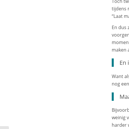
Toch twi
tijdens 
“Laat m
En dus z
voorgen
moment 
maken a
En 
Want al
nog een 
Maa
Bijvoor
weinig 
harder 