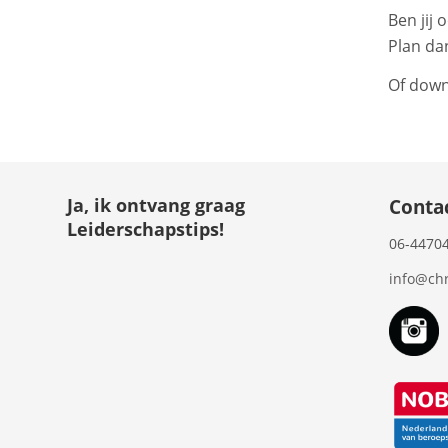
Ben jij 
Plan d
Of down
Ja, ik ontvang graag
Contac
Leiderschapstips!
06-4470
info@chr