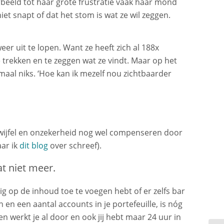
orbeeld tot haar grote frustratie vaak haar mond
et snapt of dat het stom is wat ze wil zeggen.
er uit te lopen. Want ze heeft zich al 188x
rekken en te zeggen wat ze vindt. Maar op het
aal niks. ‘Hoe kan ik mezelf nou zichtbaarder
twijfel en onzekerheid nog wel compenseren door
aar ik
dit blog
over schreef).
t niet meer.
g op de inhoud toe te voegen hebt of er zelfs bar
en een aantal accounts in je portefeuille, is nóg
werkt je al door en ook jij hebt maar 24 uur in