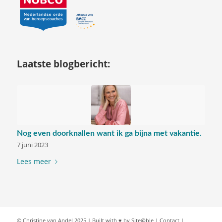
Laatste blogbericht:
Nog even doorknallen want ik ga bijna met vakantie.
7 juni 2023
Lees meer
© Christine van Andel 2025 |
Built with ♥ by Site@ble
|
Contact
|